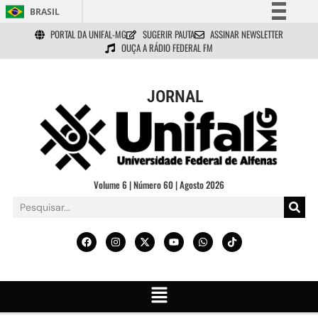
BRASIL
PORTAL DA UNIFAL-MG
SUGERIR PAUTA
ASSINAR NEWSLETTER
Simplifique!
OUÇA A RÁDIO FEDERAL FM
Comunica BR
Participe
JORNAL
Acesso à informação
Legislação
Canais
Volume 6 | Número 60 | Agosto 2026