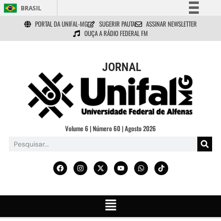
BRASIL
PORTAL DA UNIFAL-MG
SUGERIR PAUTA
ASSINAR NEWSLETTER
Simplifique!
OUÇA A RÁDIO FEDERAL FM
Comunica BR
Participe
JORNAL
Acesso à informação
Legislação
Canais
Volume 6 | Número 60 | Agosto 2026