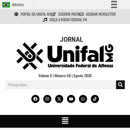
BRASIL
PORTAL DA UNIFAL-MG
SUGERIR PAUTA
ASSINAR NEWSLETTER
Simplifique!
OUÇA A RÁDIO FEDERAL FM
Comunica BR
Participe
JORNAL
Acesso à informação
Legislação
Canais
Volume 6 | Número 60 | Agosto 2026