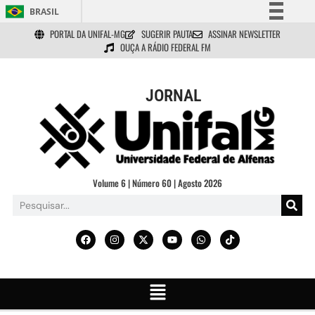
BRASIL
PORTAL DA UNIFAL-MG
SUGERIR PAUTA
ASSINAR NEWSLETTER
Simplifique!
OUÇA A RÁDIO FEDERAL FM
Comunica BR
Participe
JORNAL
Acesso à informação
Legislação
Canais
Volume 6 | Número 60 | Agosto 2026