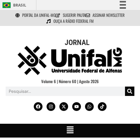
BRASIL
PORTAL DA UNIFAL-MG
SUGERIR PAUTA
ASSINAR NEWSLETTER
Simplifique!
OUÇA A RÁDIO FEDERAL FM
Comunica BR
Participe
JORNAL
Acesso à informação
Legislação
Canais
Volume 6 | Número 60 | Agosto 2026