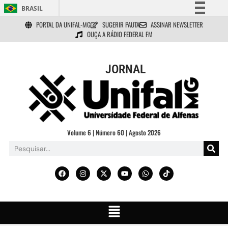
BRASIL
PORTAL DA UNIFAL-MG
SUGERIR PAUTA
ASSINAR NEWSLETTER
Simplifique!
OUÇA A RÁDIO FEDERAL FM
Comunica BR
Participe
JORNAL
Acesso à informação
Legislação
Canais
Volume 6 | Número 60 | Agosto 2026