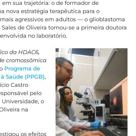
m sua trajetória: o de formador de
a nova estratégia terapêutica para o
mais agressivos em adultos — o glioblastoma
Sales de Oliveira tornou-se a primeira doutora
nvolvida no laboratório.
ífico da HDAC6,
ade cromossômica
ao
Programa de
 à Saúde (PPGB)
,
ício Castro
sponsável pelo
 Universidade, o
liveira na
estigou os efeitos