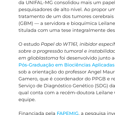
da UNIFAL-MG consolidou mais um papel e
pesquisadores de alto nível. Ao propor um
tratamento de um dos tumores cerebrais 
(GBM) — a servidora e bioquímica Leilane 
titulada com uma tese integralmente dese
O estudo
Papel do WT161, inibidor espec
sobre a progressão tumoral e instabilid
em glioblastoma
foi desenvolvido junto 
Pós-Graduação em Biociências Aplicadas
sob a orientação do professor Angel Maur
Gamero, que é coordenador do PPGB e re
Serviço de Diagnóstico Genético (SDG) da
qual conta com a recém-doutora Leilane O
equipe.
Financiada pela
FAPEMIG
, a pesquisa inv