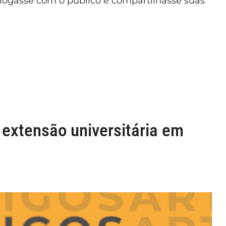
logasse com o público e compartilhasse suas
: extensão universitária em