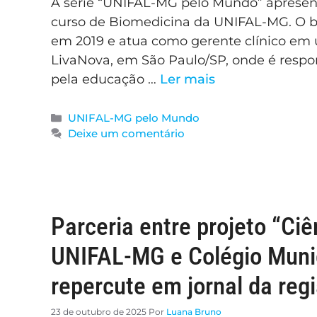
A série “UNIFAL-MG pelo Mundo” apresent
curso de Biomedicina da UNIFAL-MG. O bi
em 2019 e atua como gerente clínico em 
LivaNova, em São Paulo/SP, onde é respon
pela educação …
Ler mais
UNIFAL-MG pelo Mundo
Deixe um comentário
Parceria entre projeto “Ciê
UNIFAL-MG e Colégio Muni
repercute em jornal da reg
23 de outubro de 2025
Por
Luana Bruno