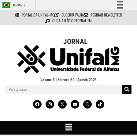
BRASIL
PORTAL DA UNIFAL-MG
SUGERIR PAUTA
ASSINAR NEWSLETTER
Simplifique!
OUÇA A RÁDIO FEDERAL FM
Comunica BR
Participe
JORNAL
Acesso à informação
Legislação
Canais
Volume 6 | Número 60 | Agosto 2026