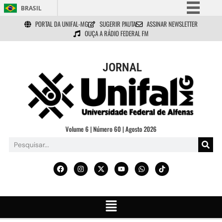
BRASIL
PORTAL DA UNIFAL-MG
SUGERIR PAUTA
ASSINAR NEWSLETTER
Simplifique!
OUÇA A RÁDIO FEDERAL FM
Comunica BR
Participe
JORNAL
Acesso à informação
Legislação
Canais
Volume 6 | Número 60 | Agosto 2026