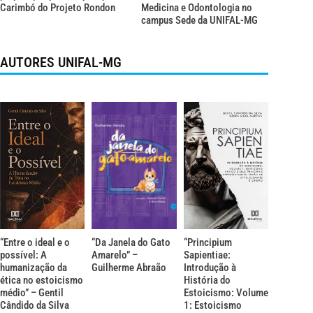
Carimbó do Projeto Rondon
Medicina e Odontologia no
campus Sede da UNIFAL-MG
AUTORES UNIFAL-MG
“Entre o ideal e o
“Da Janela do Gato
“Principium
possível: A
Amarelo” –
Sapientiae:
humanização da
Guilherme Abraão
Introdução à
ética no estoicismo
História do
médio” – Gentil
Estoicismo: Volume
Cândido da Silva
1: Estoicismo