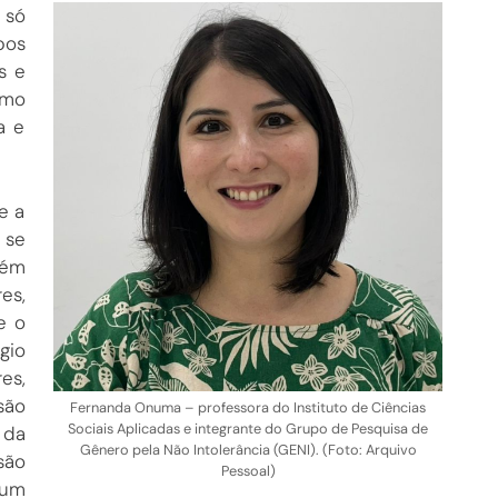
 só
pos
s e
smo
a e
e a
 se
bém
es,
e o
gio
es,
ão
Fernanda Onuma – professora do Instituto de Ciências
Sociais Aplicadas e integrante do Grupo de Pesquisa de
 da
Gênero pela Não Intolerância (GENI). (Foto: Arquivo
são
Pessoal)
 um