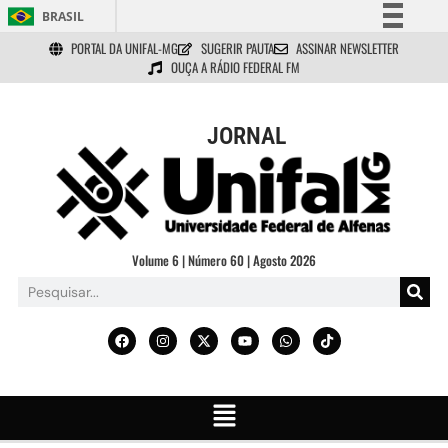
BRASIL
PORTAL DA UNIFAL-MG
SUGERIR PAUTA
ASSINAR NEWSLETTER
Simplifique!
OUÇA A RÁDIO FEDERAL FM
Comunica BR
Participe
JORNAL
Acesso à informação
Legislação
Canais
Volume 6 | Número 60 | Agosto 2026