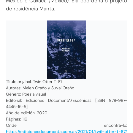
México e Oaxaca (México). Ela coordena o projeto
de residência Manta.
Título original: Twin Otter T-87
Autoras: Malen Otaño y Suyai Otaño
Género: Poesía visual
Editorial: Ediciones DocumentA/Escénicas [ISBN 978-987-
4445-15-5]
Año de edición: 2020
Páginas: 116
Onde encontrá-lo:
https://edicionesdocumenta.com.ar/2021/01/twil-otter-t-87/