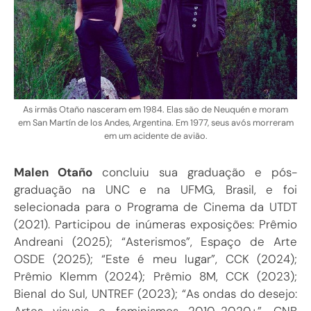
As irmãs Otaño nasceram em 1984. Elas são de Neuquén e moram
em San Martín de los Andes, Argentina. Em 1977, seus avós morreram
em um acidente de avião.
Malen Otaño
concluiu sua graduação e pós-
graduação na UNC e na UFMG, Brasil, e foi
selecionada para o Programa de Cinema da UTDT
(2021). Participou de inúmeras exposições: Prêmio
Andreani (2025); “Asterismos”, Espaço de Arte
OSDE (2025); “Este é meu lugar”, CCK (2024);
Prêmio Klemm (2024); Prêmio 8M, CCK (2023);
Bienal do Sul, UNTREF (2023); “As ondas do desejo:
Artes visuais e feminismos 2010-2020+”, CNB