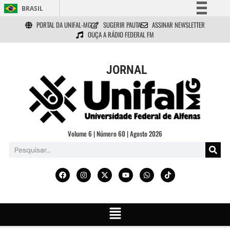
BRASIL
PORTAL DA UNIFAL-MG
SUGERIR PAUTA
ASSINAR NEWSLETTER
Simplifique!
OUÇA A RÁDIO FEDERAL FM
Comunica BR
Participe
JORNAL
Acesso à informação
Legislação
Canais
Volume 6 | Número 60 | Agosto 2026