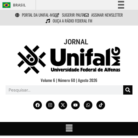
BRASIL
PORTAL DA UNIFAL-MG
SUGERIR PAUTA
ASSINAR NEWSLETTER
Simplifique!
OUÇA A RÁDIO FEDERAL FM
Comunica BR
Participe
JORNAL
Acesso à informação
Legislação
Canais
Volume 6 | Número 60 | Agosto 2026