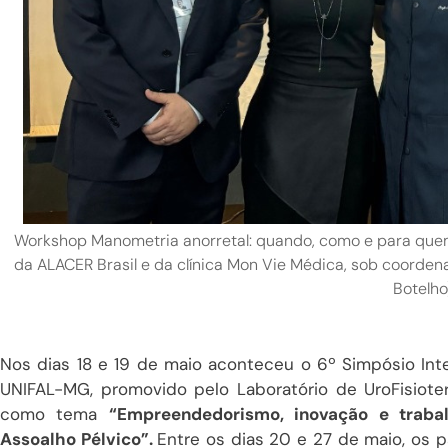
Workshop Manometria anorretal: quando, como e para quem? 
da ALACER Brasil e da clínica Mon Vie Médica, sob coorden
Botelho
Nos dias 18 e 19 de maio aconteceu o 6º Simpósio Inter
UNIFAL-MG, promovido pelo Laboratório de UroFisiote
como tema
“Empreendedorismo, inovação e traba
Assoalho Pélvico”.
Entre os dias 20 e 27 de maio, os