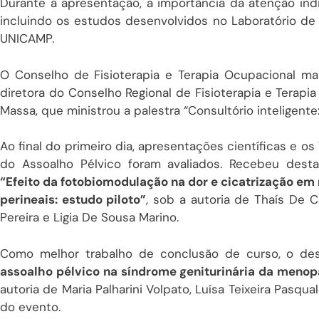
Durante a apresentação, a importância da atenção indi
incluindo os estudos desenvolvidos no Laboratório de
UNICAMP.
O Conselho de Fisioterapia e Terapia Ocupacional m
diretora do Conselho Regional de Fisioterapia e Terapia 
Massa, que ministrou a palestra “Consultório inteligen
Ao final do primeiro dia, apresentações científicas e 
do Assoalho Pélvico foram avaliados. Recebeu dest
“Efeito da fotobiomodulação na dor e cicatrização e
perineais: estudo piloto”
, sob a autoria de Thaís De C
Pereira e Ligia De Sousa Marino.
Como melhor trabalho de conclusão de curso, o de
assoalho pélvico na síndrome geniturinária da menopa
autoria de Maria Palharini Volpato, Luísa Teixeira Pasqua
do evento.