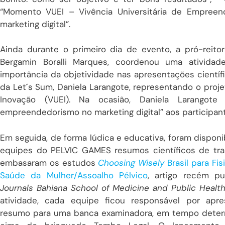
“Momento VUEI – Vivência Universitária de Empree
marketing digital”.
Ainda durante o primeiro dia de evento, a pró-reito
Bergamin Boralli Marques, coordenou uma atividad
importância da objetividade nas apresentações cientí
da Let´s Sum
, Daniela Larangote
, representando o proj
Inovação
(VUEI). Na ocasião, Daniela Larangote
empreendedorismo no marketing digital” aos participan
Em seguida, de forma lúdica e educativa, foram disponi
equipes do PELVIC GAMES resumos científicos de tr
embasaram os estudos
Choosing Wisely
Brasil para Fis
Saúde da Mulher/Assoalho Pélvico
, artigo recém pu
Journals Bahiana School of Medicine and Public Healt
atividade,
cada equipe ficou responsável por apre
resumo para uma banca examinadora, em tempo deter