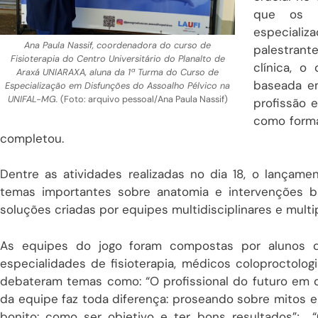
que os e
especiali
Ana Paula Nassif, coordenadora do curso de
palestrant
Fisioterapia do Centro Universitário do Planalto de
clínica, o
Araxá UNIARAXA, aluna da 1ª Turma do Curso de
baseada e
Especialização em Disfunções do Assoalho Pélvico na
UNIFAL-MG.
(Foto: arquivo pessoal/Ana Paula Nassif)
profissão 
como forma 
completou.
Dentre as atividades realizadas no dia 18, o
lançame
temas importantes sobre anatomia e intervenções b
soluções criadas por equipes multidisciplinares e multip
As equipes do jogo foram compostas por alunos de
especialidades de fisioterapia, médicos coloproctologis
debateram temas como: “O profissional do futuro em d
da equipe faz toda diferença: proseando sobre mitos e 
bonito: como ser objetivo e ter bons resultados”; “