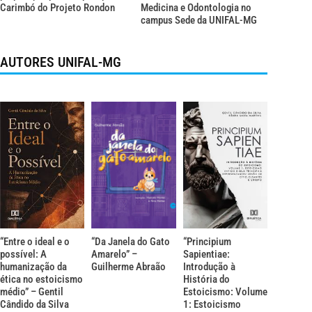
Carimbó do Projeto Rondon
Medicina e Odontologia no
campus Sede da UNIFAL-MG
AUTORES UNIFAL-MG
“Entre o ideal e o
“Da Janela do Gato
“Principium
possível: A
Amarelo” –
Sapientiae:
humanização da
Guilherme Abraão
Introdução à
ética no estoicismo
História do
médio” – Gentil
Estoicismo: Volume
Cândido da Silva
1: Estoicismo