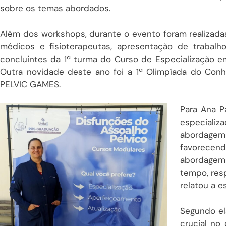
sobre os temas abordados.
Além dos workshops, durante o evento foram realizadas 
médicos e fisioterapeutas, apresentação de trabalh
concluintes da 1ª turma do Curso de Especialização 
Outra novidade deste ano foi a 1ª Olimpíada do Con
PELVIC GAMES.
Para Ana P
especiali
abordagem
favorece
abordagem
tempo, resp
relatou a e
Segundo ela
crucial no