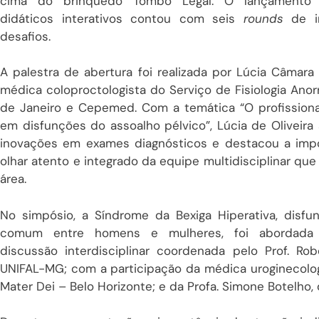
cima do brinquedo Tombo Legal. O lançamento 
didáticos interativos contou com seis
rounds
de i
desafios.
A palestra de abertura foi realizada por Lúcia Câmara 
médica coloproctologista do Serviço de Fisiologia Anor
de Janeiro e Cepemed
.
Com a temática “O profissiona
em disfunções do assoalho pélvico”, Lúcia de Oliveira
inovações em exames diagnósticos e destacou a imp
olhar atento e integrado da equipe multidisciplinar que
área.
No simpósio, a Síndrome da Bexiga Hiperativa, disfun
comum entre homens e mulheres, foi abordad
discussão interdisciplinar coordenada pelo Prof. R
UNIFAL-MG; com a participação da médica uroginecologi
Mater Dei – Belo Horizonte; e da Profa. Simone Botelh