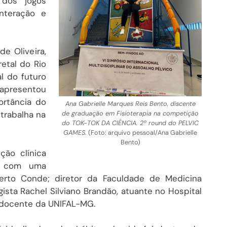
dos jogos
nteração e
de Oliveira,
retal do Rio
l do futuro
 apresentou
ortância do
Ana Gabrielle Marques Reis Bento, discente
de graduação em Fisioterapia na competição
 trabalha na
do TOK-TOK DA CIÊNCIA. 2º round do PELVIC
GAMES.
(Foto: arquivo pessoal/Ana Gabrielle
Bento)
ção clínica
a com uma
oberto Conde; diretor da Faculdade de Medicina
sta Rachel Silviano Brandão, atuante no Hospital
o, docente da UNIFAL-MG.