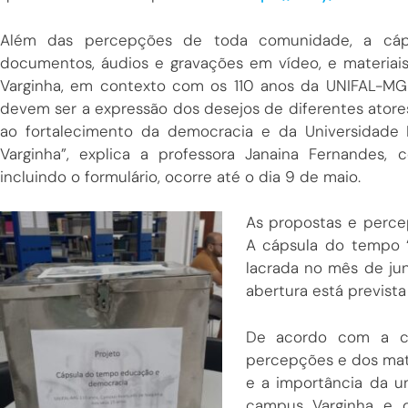
Além das percepções de toda comunidade, a cá
documentos, áudios e gravações em vídeo, e materiai
Varginha, em contexto com os 110 anos da UNIFAL-MG 
devem ser a expressão dos desejos de diferentes atores
ao fortalecimento da democracia e da Universidade
Varginha”, explica a professora Janaina Fernandes, 
incluindo o formulário, ocorre até o dia 9 de maio.
As propostas e percep
A cápsula do tempo 
lacrada no mês de ju
abertura está previs
De acordo com a co
percepções e dos mate
e a importância da un
campus Varginha e d