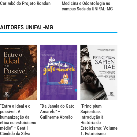
Carimbó do Projeto Rondon
Medicina e Odontologia no
campus Sede da UNIFAL-MG
AUTORES UNIFAL-MG
“Entre o ideal e o
“Da Janela do Gato
“Principium
possível: A
Amarelo” –
Sapientiae:
humanização da
Guilherme Abraão
Introdução à
ética no estoicismo
História do
médio” – Gentil
Estoicismo: Volume
Cândido da Silva
1: Estoicismo