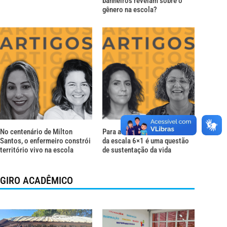
banheiros revelam sobre o
gênero na escola?
No centenário de Milton
Para além do descanso: o fim
Santos, o enfermeiro constrói
da escala 6×1 é uma questão
território vivo na escola
de sustentação da vida
GIRO ACADÊMICO