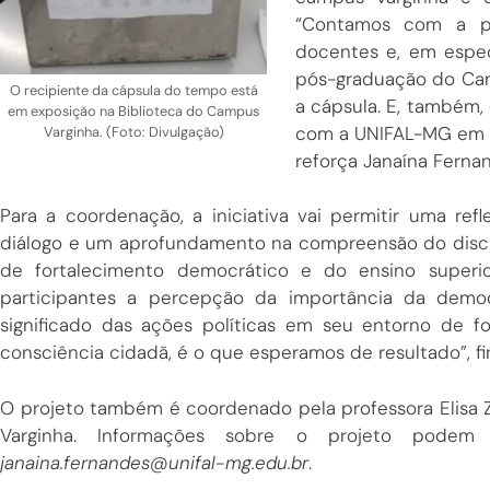
“Contamos com a pa
docentes e, em espec
pós-graduação do Cam
O recipiente da cápsula do tempo está
a cápsula. E, também,
em exposição na Biblioteca do Campus
com a UNIFAL-MG em at
Varginha. (Foto: Divulgação)
reforça Janaína Ferna
Para a coordenação, a iniciativa vai permitir uma refl
diálogo e um aprofundamento na compreensão do discur
de fortalecimento democrático e do ensino superio
participantes a percepção da importância da demo
significado das ações políticas em seu entorno de 
consciência cidadã, é o que esperamos de resultado”, fi
O projeto também é coordenado pela professora Elisa 
Varginha. Informações sobre o projeto podem
janaina.fernandes@unifal-mg.edu.br
.