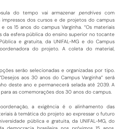
psula do tempo vai armazenar
pendrives
com
s impressos dos cursos e de projetos do campus
e os 15 anos do campus Varginha. “Os materiais
 da esfera pública do ensino superior no tocante
 Pública e gratuita, da UNIFAL-MG e do Campus
coordenadora do projeto. A coleta do material,
ções serão selecionadas e organizadas por tipo.
“Desejos aos 30 anos do Campus Varginha” será
nho deste ano e permanecerá selada até 2039. A
ta para as comemorações dos 30 anos do campus.
ordenação, a exigência é o alinhamento das
riais à temática do projeto ao expressar o futuro
iversidade pública e gratuita, da UNIFAL-MG, do
a democracia brasileira nos próximos 15 anos.