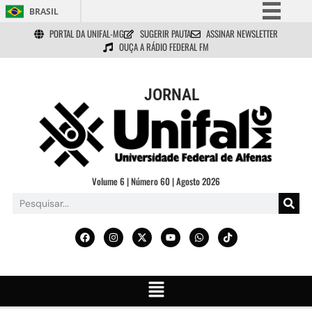
BRASIL
PORTAL DA UNIFAL-MG
SUGERIR PAUTA
ASSINAR NEWSLETTER
Simplifique!
OUÇA A RÁDIO FEDERAL FM
Comunica BR
Participe
JORNAL
Acesso à informação
Legislação
Canais
Volume 6 | Número 60 | Agosto 2026