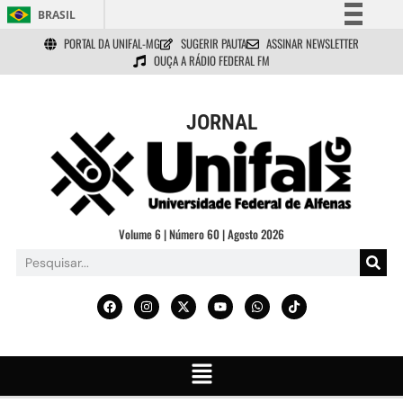
BRASIL
PORTAL DA UNIFAL-MG
SUGERIR PAUTA
ASSINAR NEWSLETTER
Simplifique!
OUÇA A RÁDIO FEDERAL FM
Comunica BR
Participe
JORNAL
Acesso à informação
Legislação
Canais
Volume 6 | Número 60 | Agosto 2026