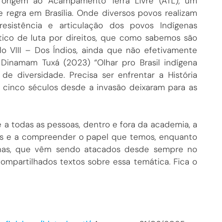
 origem ao Acampamento Terra Livre (ATL), um
regra em Brasília. Onde diversos povos realizam
istência e articulação dos povos Indígenas
ico de luta por direitos, que como sabemos são
lo VIII – Dos Índios, ainda que não efetivamente
Dinamam Tuxá (2023) “Olhar pro Brasil indígena
e diversidade. Precisa ser enfrentar a História
e cinco séculos desde a invasão deixaram para as
te a todas as pessoas, dentro e fora da academia, a
enas e a compreender o papel que temos, enquanto
genas, que vêm sendo atacados desde sempre no
compartilhados textos sobre essa temática. Fica o