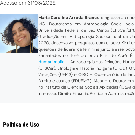
Acesso em 31/03/2025.
Maria Carolina Arruda Branco
é egressa do curs
MG. Doutoranda em Antropologia Social pel
Universidade Federal de São Carlos (UFSCar/SP
Graduação em Antropologia Sociocultural da U
2020, desenvolve pesquisas com o povo Kiriri d
questões de liderança feminina junto a esse povo,
Encantados no Toré do povo Kiriri do Acré. É 
Humanimalia
– Antropologia das Relações Human
(UFSCar), Etnologia e História Indígena (UFGD), 
Variações (UEMS) e OIRO – Observatório de Ino
Direito e Justiça (FDUFMG). Mestre e Doutor em 
no Instituto de Ciências Sociais Aplicadas (ICSA
interesse: Direito, Filosofia, Política e Administraçã
Política de Uso