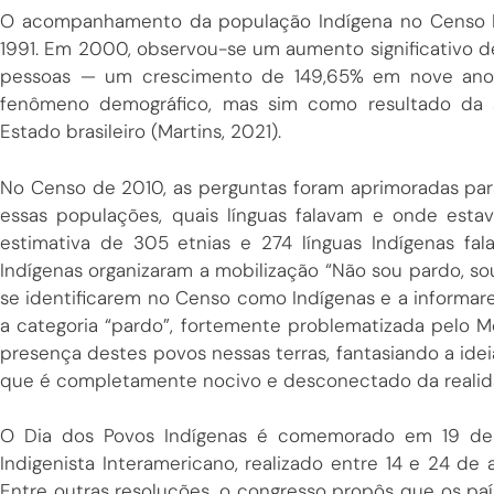
O acompanhamento da população Indígena no Censo De
1991. Em 2000, observou-se um aumento significativo d
pessoas — um crescimento de 149,65% em nove anos
fenômeno demográfico, mas sim como resultado da a
Estado brasileiro (Martins, 2021).
No Censo de 2010, as perguntas foram aprimoradas pa
essas populações, quais línguas falavam e onde est
estimativa de 305 etnias e 274 línguas Indígenas fa
Indígenas organizaram a mobilização “Não sou pardo, so
se identificarem no Censo como Indígenas e a informare
a categoria “pardo”, fortemente problematizada pelo 
presença destes povos nessas terras, fantasiando a idei
que é completamente nocivo e desconectado da realid
O Dia dos Povos Indígenas é comemorado em 19 de a
Indigenista Interamericano, realizado entre 14 e 24 de 
Entre outras resoluções, o congresso propôs que os pa