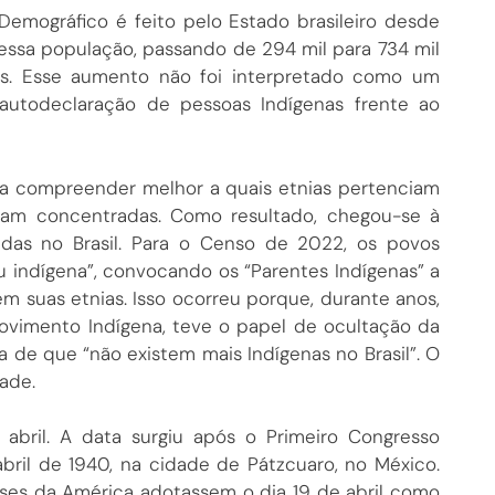
mográfico é feito pelo Estado brasileiro desde
essa população, passando de 294 mil para 734 mil
. Esse aumento não foi interpretado como um
utodeclaração de pessoas Indígenas frente ao
ra compreender melhor a quais etnias pertenciam
avam concentradas. Como resultado, chegou-se à
ladas no Brasil. Para o Censo de 2022, os povos
u indígena”, convocando os “Parentes Indígenas” a
m suas etnias. Isso ocorreu porque, durante anos,
Movimento Indígena, teve o papel de ocultação da
a de que “não existem mais Indígenas no Brasil”. O
ade.
bril. A data surgiu após o Primeiro Congresso
abril de 1940, na cidade de Pátzcuaro, no México.
íses da América adotassem o dia 19 de abril como