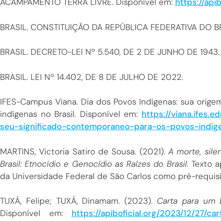
ACAMPAMENTO TERRA LIVRE. Disponível em:
https://apib
BRASIL. CONSTITUIÇÃO DA REPÚBLICA FEDERATIVA DO BR
BRASIL. DECRETO-LEI Nº 5.540, DE 2 DE JUNHO DE 1943.
BRASIL. LEI Nº 14.402, DE 8 DE JULHO DE 2022.
IFES-Campus Viana. Dia dos Povos Indígenas: sua orig
indígenas no Brasil. Disponível em:
https://viana.ifes.
seu-significado-contemporaneo-para-os-povos-indige
MARTINS, Victoria Satiro de Sousa. (2021).
A morte, sile
Brasil: Etnocídio e Genocídio as Raízes do Brasil.
Texto a
da Universidade Federal de São Carlos como pré-requisit
TUXÁ, Felipe; TUXÁ, Dinamam. (2023).
Carta para um B
Disponível em:
https://apiboficial.org/2023/12/27/