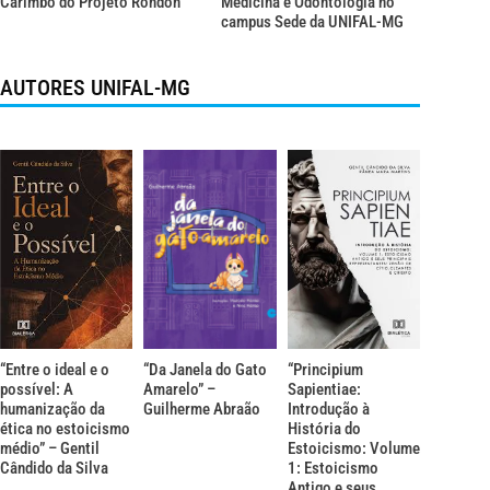
Carimbó do Projeto Rondon
Medicina e Odontologia no
campus Sede da UNIFAL-MG
AUTORES UNIFAL-MG
“Entre o ideal e o
“Da Janela do Gato
“Principium
possível: A
Amarelo” –
Sapientiae:
humanização da
Guilherme Abraão
Introdução à
ética no estoicismo
História do
médio” – Gentil
Estoicismo: Volume
Cândido da Silva
1: Estoicismo
Antigo e seus