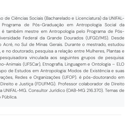
o de Ciências Sociais (Bacharelado e Licenciatura) da UNIFAL-
o Programa de Pós-Graduação em Antropologia Social da
), é também mestre em Antropologia pelo Programa de Pós-
niversidade Federal da Grande Dourados (UFGD/MS). Desde
o Acré, no Sul de Minas Gerais. Durante o mestrado, estudou
 e no doutorado, pesquisa a relação entre Mulheres, Plantas e
pesquisadora vinculada aos seguintes grupos de pesquisa:
o-Animais (UFSCar), Etnografia, Linguagem e Ontologia – ELO
Grupo de Estudos em Antropologia: Modos de Existência e suas
vações, Redes e Organizações (UFOP). é pós-doutorando em
Direito e Justiça (FDUFMG). Professor colaborador de Direito
) da UNIFAL-MG. Consultor Jurídico (OAB-MG 216.370). Temas de
o Pública.