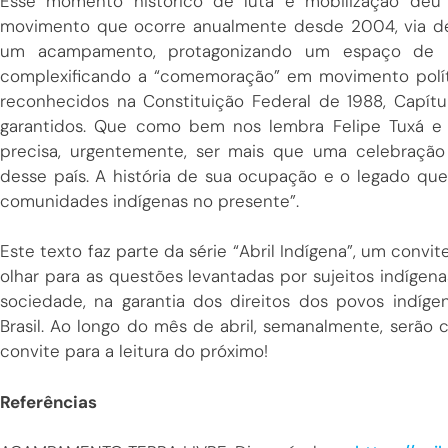
Esse momento histórico de luta e mobilização deu
movimento que ocorre anualmente desde 2004, via de 
um acampamento, protagonizando um espaço de res
complexificando a “comemoração” em movimento polít
reconhecidos na Constituição Federal de 1988, Capítu
garantidos. Que como bem nos lembra Felipe Tuxá e 
precisa, urgentemente, ser mais que uma celebração d
desse país. A história de sua ocupação e o legado qu
comunidades indígenas no presente”.
Este texto faz parte da série “Abril Indígena”, um convi
olhar para as questões levantadas por sujeitos indíg
sociedade, na garantia dos direitos dos povos indí
Brasil. Ao longo do mês de abril, semanalmente, serão 
convite para a leitura do próximo!
Referências