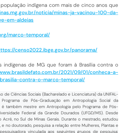
a população indígena com mais de cinco anos que
nas.mg.gov.br/noticia/minas-ja-vacinou-100-da-
ve-em-aldeias
l.org/marco-temporal/
ttps://censo2022.ibge.gov.br/panorama/
es indígenas de MG que foram à Brasília contra o
/www.brasildefato.com.br/2021/09/01/conheca-a-
rasilia-contra-o-marco-temporal/
o de Ciências Sociais (Bacharelado e Licenciatura) da UNIFAL-
o Programa de Pós-Graduação em Antropologia Social da
), é também mestre em Antropologia pelo Programa de Pós-
niversidade Federal da Grande Dourados (UFGD/MS). Desde
o Acré, no Sul de Minas Gerais. Durante o mestrado, estudou
 e no doutorado, pesquisa a relação entre Mulheres, Plantas e
pesquisadora vinculada aos seguintes grupos de pesquisa: