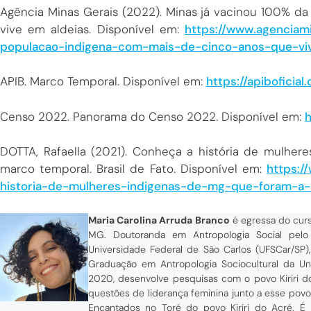
Agência Minas Gerais (2022). Minas já vacinou 100% d
vive em aldeias. Disponível em:
https://www.agenciami
populacao-indigena-com-mais-de-cinco-anos-que-vi
APIB. Marco Temporal. Disponível em:
https://apiboficia
Censo 2022. Panorama do Censo 2022. Disponível em:
h
DOTTA, Rafaella (2021). Conheça a história de mulher
marco temporal. Brasil de Fato. Disponível em:
https:/
historia-de-mulheres-indigenas-de-mg-que-foram-a-b
Maria Carolina Arruda Branco
é egressa do curs
MG. Doutoranda em Antropologia Social pel
Universidade Federal de São Carlos (UFSCar/SP
Graduação em Antropologia Sociocultural da U
2020, desenvolve pesquisas com o povo Kiriri d
questões de liderança feminina junto a esse povo,
Encantados no Toré do povo Kiriri do Acré. É 