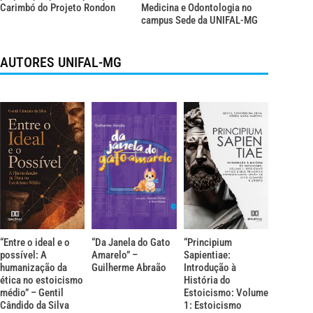
Carimbó do Projeto Rondon
Medicina e Odontologia no
campus Sede da UNIFAL-MG
AUTORES UNIFAL-MG
“Entre o ideal e o
“Da Janela do Gato
“Principium
possível: A
Amarelo” –
Sapientiae:
humanização da
Guilherme Abraão
Introdução à
ética no estoicismo
História do
médio” – Gentil
Estoicismo: Volume
Cândido da Silva
1: Estoicismo