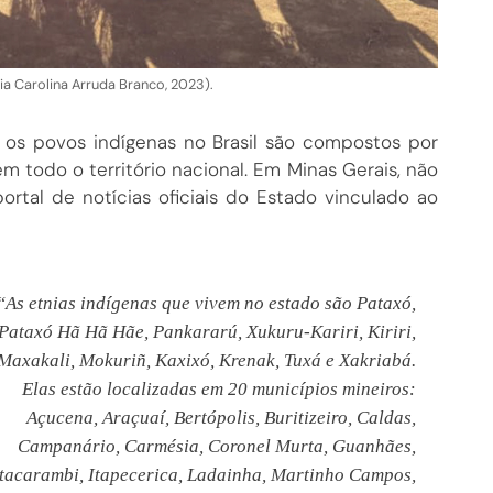
ia Carolina Arruda Branco, 2023).
, os povos indígenas no Brasil são compostos por
m todo o território nacional. Em Minas Gerais, não
ortal de notícias oficiais do Estado vinculado ao
“As etnias indígenas que vivem no estado são Pataxó,
Pataxó Hã Hã Hãe, Pankararú, Xukuru-Kariri, Kiriri,
Maxakali, Mokuriñ, Kaxixó, Krenak, Tuxá e Xakriabá.
Elas estão localizadas em 20 municípios mineiros:
Açucena, Araçuaí, Bertópolis, Buritizeiro, Caldas,
Campanário, Carmésia, Coronel Murta, Guanhães,
Itacarambi, Itapecerica, Ladainha, Martinho Campos,