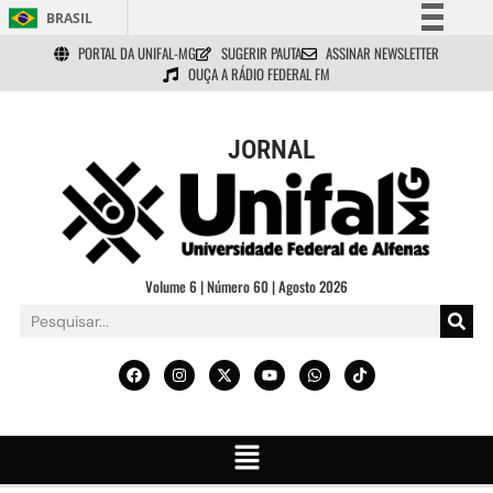
BRASIL
PORTAL DA UNIFAL-MG
SUGERIR PAUTA
ASSINAR NEWSLETTER
Simplifique!
OUÇA A RÁDIO FEDERAL FM
Comunica BR
Participe
JORNAL
Acesso à informação
Legislação
Canais
Volume 6 | Número 60 | Agosto 2026