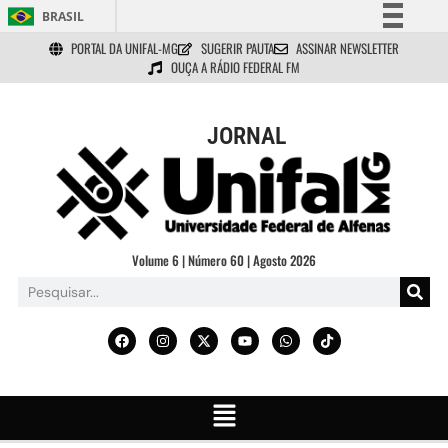
BRASIL
PORTAL DA UNIFAL-MG
SUGERIR PAUTA
ASSINAR NEWSLETTER
Simplifique!
OUÇA A RÁDIO FEDERAL FM
Comunica BR
Participe
JORNAL
Acesso à informação
Legislação
Canais
Volume 6 | Número 60 | Agosto 2026