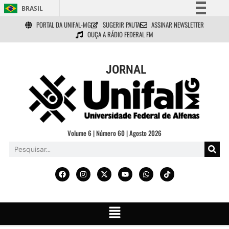
BRASIL
PORTAL DA UNIFAL-MG
SUGERIR PAUTA
ASSINAR NEWSLETTER
Simplifique!
OUÇA A RÁDIO FEDERAL FM
Comunica BR
Participe
JORNAL
Acesso à informação
Legislação
Canais
Volume 6 | Número 60 | Agosto 2026