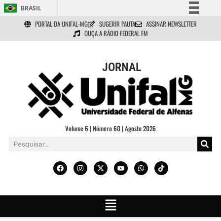
BRASIL
PORTAL DA UNIFAL-MG
SUGERIR PAUTA
ASSINAR NEWSLETTER
Simplifique!
OUÇA A RÁDIO FEDERAL FM
Comunica BR
Participe
JORNAL
Acesso à informação
Legislação
Canais
Volume 6 | Número 60 | Agosto 2026