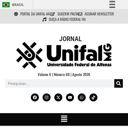
BRASIL
PORTAL DA UNIFAL-MG
SUGERIR PAUTA
ASSINAR NEWSLETTER
Simplifique!
OUÇA A RÁDIO FEDERAL FM
Comunica BR
Participe
JORNAL
Acesso à informação
Legislação
Canais
Volume 6 | Número 60 | Agosto 2026