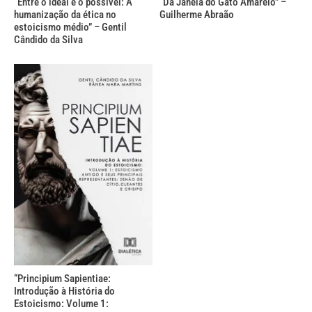
“Entre o ideal e o possível: A
“Da Janela do Gato Amarelo” –
humanização da ética no
Guilherme Abraão
estoicismo médio” – Gentil
Cândido da Silva
“Principium Sapientiae:
Introdução à História do
Estoicismo: Volume 1: