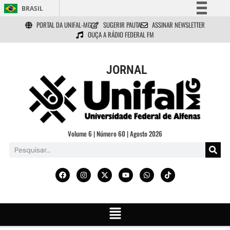
BRASIL
PORTAL DA UNIFAL-MG
SUGERIR PAUTA
ASSINAR NEWSLETTER
Simplifique!
OUÇA A RÁDIO FEDERAL FM
Comunica BR
Participe
JORNAL
Acesso à informação
Legislação
Canais
Volume 6 | Número 60 | Agosto 2026