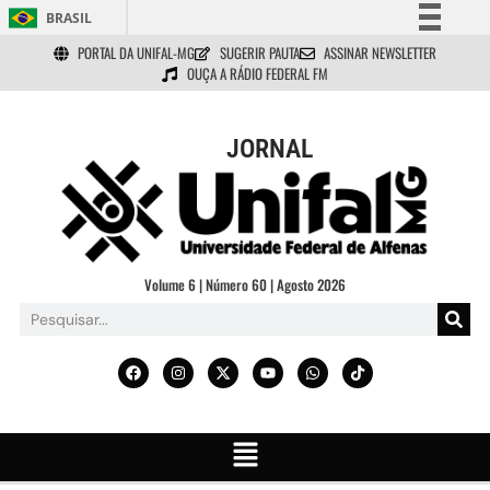
BRASIL
PORTAL DA UNIFAL-MG
SUGERIR PAUTA
ASSINAR NEWSLETTER
Simplifique!
OUÇA A RÁDIO FEDERAL FM
Comunica BR
Participe
JORNAL
Acesso à informação
Legislação
Canais
Volume 6 | Número 60 | Agosto 2026