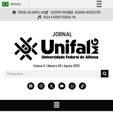
BRASIL
PORTAL DA UNIFAL-MG
SUGERIR PAUTA
ASSINAR NEWSLETTER
Simplifique!
OUÇA A RÁDIO FEDERAL FM
Comunica BR
Participe
JORNAL
Acesso à informação
Legislação
Canais
Volume 6 | Número 60 | Agosto 2026