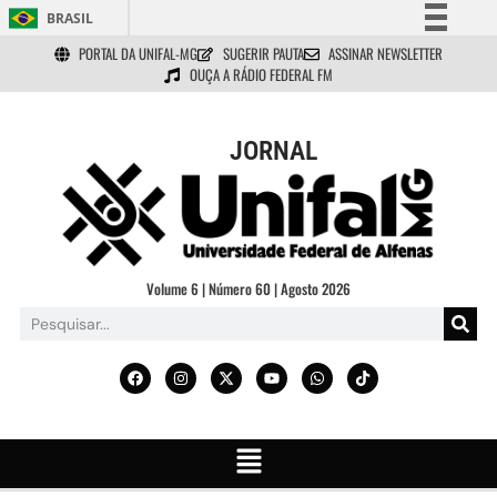
BRASIL
PORTAL DA UNIFAL-MG
SUGERIR PAUTA
ASSINAR NEWSLETTER
Simplifique!
OUÇA A RÁDIO FEDERAL FM
Comunica BR
Participe
JORNAL
Acesso à informação
Legislação
Canais
Volume 6 | Número 60 | Agosto 2026