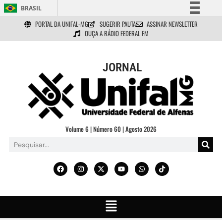
BRASIL
PORTAL DA UNIFAL-MG
SUGERIR PAUTA
ASSINAR NEWSLETTER
Simplifique!
OUÇA A RÁDIO FEDERAL FM
Comunica BR
Participe
JORNAL
Acesso à informação
Legislação
Canais
Volume 6 | Número 60 | Agosto 2026