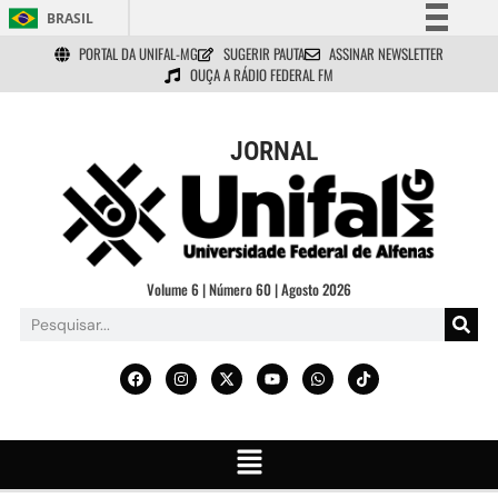
BRASIL
PORTAL DA UNIFAL-MG
SUGERIR PAUTA
ASSINAR NEWSLETTER
Simplifique!
OUÇA A RÁDIO FEDERAL FM
Comunica BR
Participe
JORNAL
Acesso à informação
Legislação
Canais
Volume 6 | Número 60 | Agosto 2026