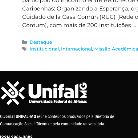
participou do Encontro entre Reitores de
Caribenhas: Organizando a Esperança, or
Cuidado de la Casa Común (RUC) (Rede d
Comum), com mais de 200 instituições …
Destaque
Institucional
,
Internacional
,
Missão Acadêmic
O
Jornal UNIFAL-MG
reúne conteúdos produzidos pela Diretoria de
Comunicação Social (Dicom) e pela comunidade universitária.
ISSN
2966-3008