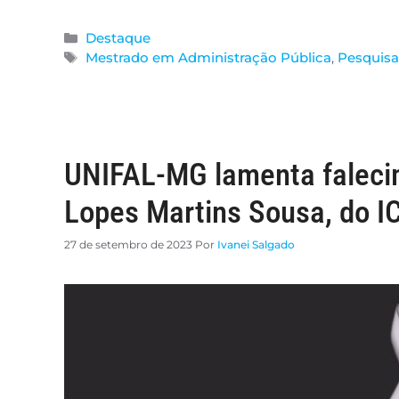
Destaque
Mestrado em Administração Pública
,
Pesquisa 
UNIFAL-MG lamenta faleci
Lopes Martins Sousa, do I
27 de setembro de 2023
Por
Ivanei Salgado