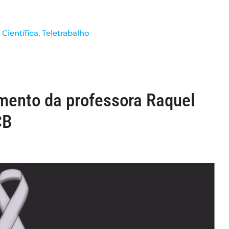
Científica
,
Teletrabalho
mento da professora Raquel
CB