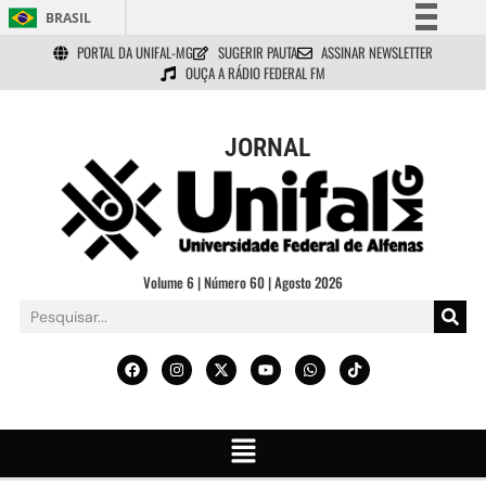
BRASIL
PORTAL DA UNIFAL-MG
SUGERIR PAUTA
ASSINAR NEWSLETTER
Simplifique!
OUÇA A RÁDIO FEDERAL FM
Comunica BR
Participe
JORNAL
Acesso à informação
Legislação
Canais
Volume 6 | Número 60 | Agosto 2026