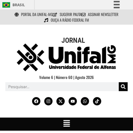
BRASIL
PORTAL DA UNIFAL-MG
SUGERIR PAUTA
ASSINAR NEWSLETTER
Simplifique!
OUÇA A RÁDIO FEDERAL FM
Comunica BR
Participe
JORNAL
Acesso à informação
Legislação
Canais
Volume 6 | Número 60 | Agosto 2026