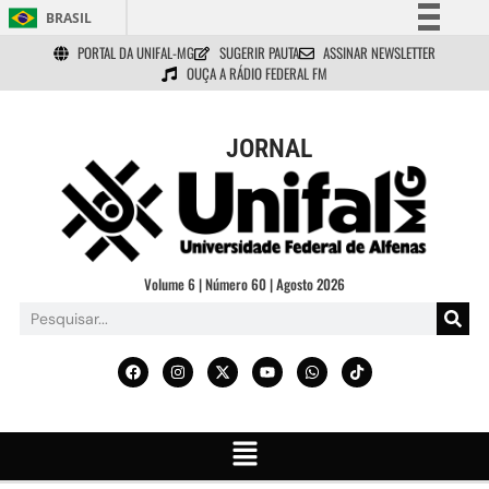
BRASIL
PORTAL DA UNIFAL-MG
SUGERIR PAUTA
ASSINAR NEWSLETTER
Simplifique!
OUÇA A RÁDIO FEDERAL FM
Comunica BR
Participe
JORNAL
Acesso à informação
Legislação
Canais
Volume 6 | Número 60 | Agosto 2026