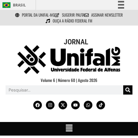
BRASIL
PORTAL DA UNIFAL-MG
SUGERIR PAUTA
ASSINAR NEWSLETTER
Simplifique!
OUÇA A RÁDIO FEDERAL FM
Comunica BR
Participe
JORNAL
Acesso à informação
Legislação
Canais
Volume 6 | Número 60 | Agosto 2026