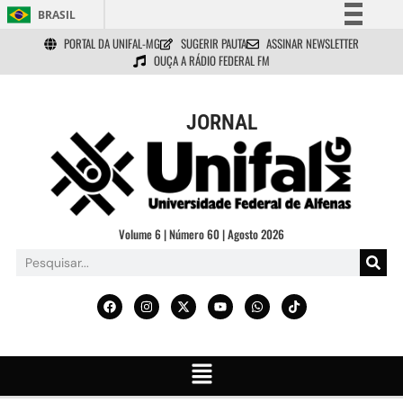
BRASIL
PORTAL DA UNIFAL-MG
SUGERIR PAUTA
ASSINAR NEWSLETTER
Simplifique!
OUÇA A RÁDIO FEDERAL FM
Comunica BR
Participe
JORNAL
Acesso à informação
Legislação
Canais
Volume 6 | Número 60 | Agosto 2026