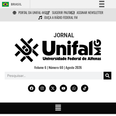
BRASIL
PORTAL DA UNIFAL-MG
SUGERIR PAUTA
ASSINAR NEWSLETTER
Simplifique!
OUÇA A RÁDIO FEDERAL FM
Comunica BR
Participe
JORNAL
Acesso à informação
Legislação
Canais
Volume 6 | Número 60 | Agosto 2026