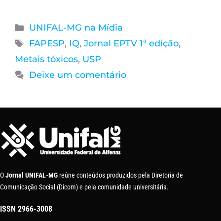
UNIFAL-MG na Mídia
FAPESP
,
IQ
,
Jornal EPTV 1ª edição
,
Metais tóxicos
,
USP
Deixe um comentário
O
Jornal UNIFAL-MG
reúne conteúdos produzidos pela Diretoria de
Comunicação Social (Dicom) e pela comunidade universitária.
ISSN
2966-3008