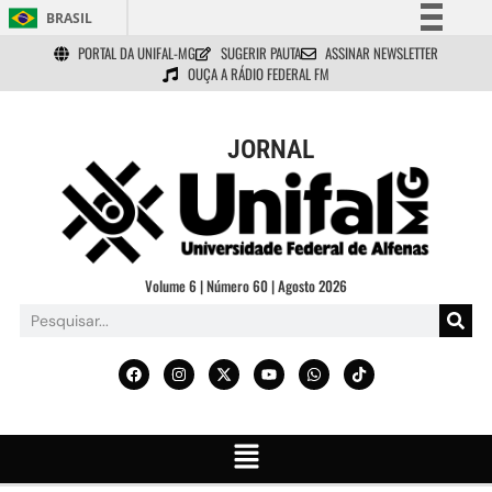
BRASIL
PORTAL DA UNIFAL-MG
SUGERIR PAUTA
ASSINAR NEWSLETTER
Simplifique!
OUÇA A RÁDIO FEDERAL FM
Comunica BR
Participe
JORNAL
Acesso à informação
Legislação
Canais
Volume 6 | Número 60 | Agosto 2026