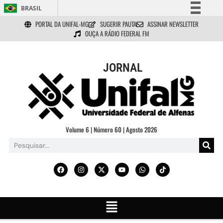
BRASIL
PORTAL DA UNIFAL-MG
SUGERIR PAUTA
ASSINAR NEWSLETTER
Simplifique!
OUÇA A RÁDIO FEDERAL FM
Comunica BR
Participe
JORNAL
Acesso à informação
Legislação
Canais
Volume 6 | Número 60 | Agosto 2026