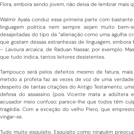
Flora, embora sendo jovem, não deixa de lembrar mais qu
Walmir Ayala conduz essa primeira parte com bastante 
linguagem poética nem sempre sejam muito bem-su
desajeitadas do tipo da “alienação como uma agulha cr
que gostam dessas estranhezas de linguagem, embora 
–
Lavoura arcaica
, de Raduan Nassar, por exemplo. Ma
que tudo indica, tantos leitores desistentes.
Tampouco será pelos defeitos mesmo de fatura, mai
metido a profeta faz as vezes de voz de uma verdade 
despeito de tantas citações do Antigo Testamento, umas
defesa do assassino (pois Vicente mata a adúltera
acusador meio confuso: parece-lhe que todos têm culp
tragédia. Com a exceção do velho Piero, que empresta
vingar-se.
Tudo muito esquisito. Esquisito como ninguém preocu