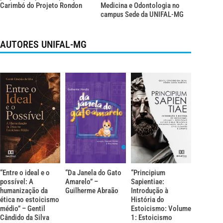
Carimbó do Projeto Rondon
Medicina e Odontologia no
campus Sede da UNIFAL-MG
AUTORES UNIFAL-MG
“Entre o ideal e o
“Da Janela do Gato
“Principium
possível: A
Amarelo” –
Sapientiae:
humanização da
Guilherme Abraão
Introdução à
ética no estoicismo
História do
médio” – Gentil
Estoicismo: Volume
Cândido da Silva
1: Estoicismo