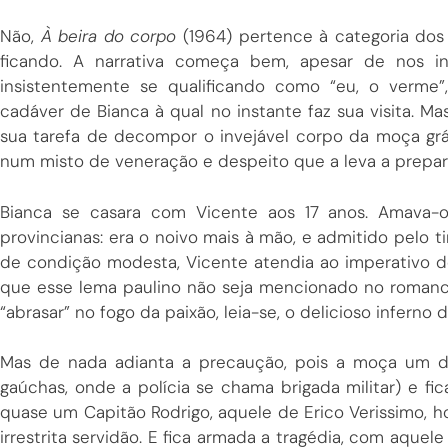
Não,
À beira do corpo
(1964) pertence à categoria dos
ficando. A narrativa começa bem, apesar de nos inc
insistentemente se qualificando como “eu, o verme”
cadáver de Bianca à qual no instante faz sua visita.
sua tarefa de decompor o invejável corpo da moça grávi
num misto de veneração e despeito que a leva a prepara
Bianca se casara com Vicente aos 17 anos. Amava-
provincianas: era o noivo mais à mão, e admitido pelo t
de condição modesta, Vicente atendia ao imperativo d
que esse lema paulino não seja mencionado no romance
“abrasar” no fogo da paixão, leia-se, o delicioso inferno
Mas de nada adianta a precaução, pois a moça um di
gaúchas, onde a polícia se chama brigada militar) e fi
quase um Capitão Rodrigo, aquele de Erico Verissimo, h
irrestrita servidão. E fica armada a tragédia, com aque