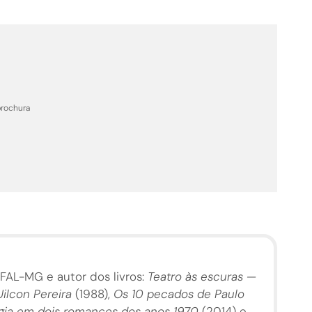
brochura
FAL-MG e autor dos livros:
Teatro às escuras —
ilcon Pereira
(1988),
Os 10 pecados de Paulo
gia em dois romances dos anos 1970
(2014) e