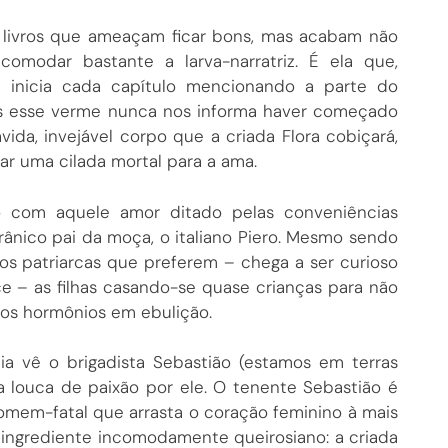
 livros que ameaçam ficar bons, mas acabam não
omodar bastante a larva-narratriz. É ela que,
, inicia cada capítulo mencionando a parte do
 Mas esse verme nunca nos informa haver começado
da, invejável corpo que a criada Flora cobiçará,
r uma cilada mortal para a ama.
o com aquele amor ditado pelas conveniências
irânico pai da moça, o italiano Piero. Mesmo sendo
os patriarcas que preferem – chega a ser curioso
 – as filhas casando-se quase crianças para não
 dos hormônios em ebulição.
a vê o brigadista Sebastião (estamos em terras
ca louca de paixão por ele. O tenente Sebastião é
omem-fatal que arrasta o coração feminino à mais
le ingrediente incomodamente queirosiano: a criada