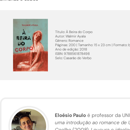
Título: À Beira do Corpo
Autor: Walmir Ayala
Gênero: Romance
Páginas: 200 | Tamanho: 15 x 23 cm | Formato: 
Ano de edição: 2018
ISBN: 9788561878498
Selo: Casarão do Verbo
Eloésio Paulo
é professor da UNI
uma introdução ao romance de U
Coelho
(2008),
Loucura e ideolo