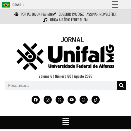
BRASIL
PORTAL DA UNIFAL-MG
SUGERIR PAUTA
ASSINAR NEWSLETTER
Simplifique!
OUÇA A RÁDIO FEDERAL FM
Comunica BR
Participe
JORNAL
Acesso à informação
Legislação
Canais
Volume 6 | Número 60 | Agosto 2026