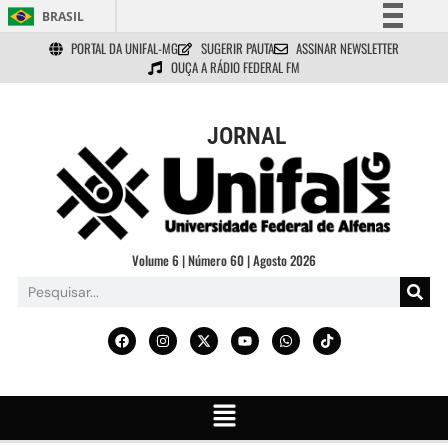
BRASIL
PORTAL DA UNIFAL-MG
SUGERIR PAUTA
ASSINAR NEWSLETTER
Simplifique!
OUÇA A RÁDIO FEDERAL FM
Comunica BR
Participe
JORNAL
Acesso à informação
Legislação
Canais
Volume 6 | Número 60 | Agosto 2026