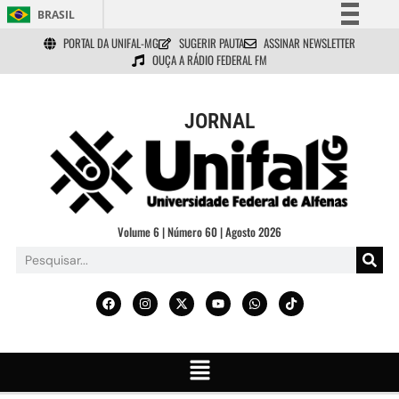
BRASIL
PORTAL DA UNIFAL-MG
SUGERIR PAUTA
ASSINAR NEWSLETTER
Simplifique!
OUÇA A RÁDIO FEDERAL FM
Comunica BR
Participe
JORNAL
Acesso à informação
Legislação
Canais
Volume 6 | Número 60 | Agosto 2026