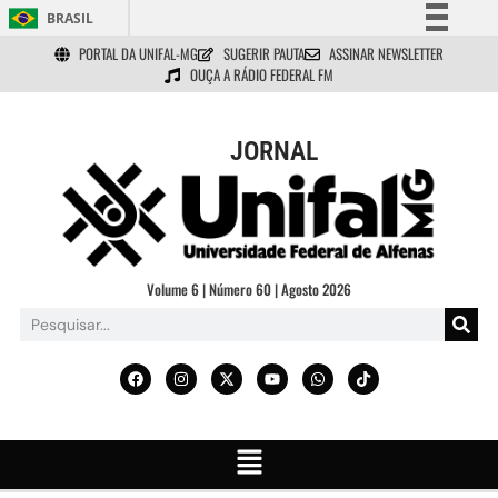
BRASIL
PORTAL DA UNIFAL-MG
SUGERIR PAUTA
ASSINAR NEWSLETTER
Simplifique!
OUÇA A RÁDIO FEDERAL FM
Comunica BR
Participe
JORNAL
Acesso à informação
Legislação
Canais
Volume 6 | Número 60 | Agosto 2026