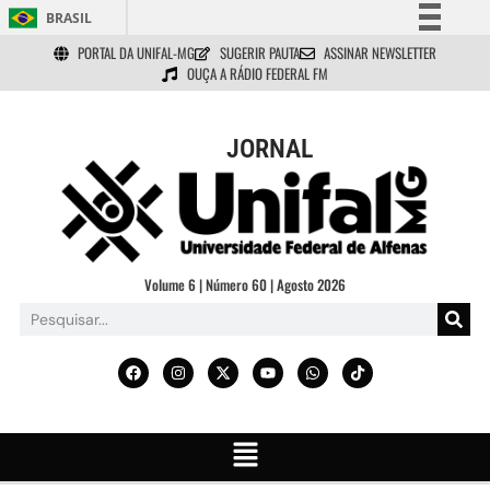
BRASIL
PORTAL DA UNIFAL-MG
SUGERIR PAUTA
ASSINAR NEWSLETTER
Simplifique!
OUÇA A RÁDIO FEDERAL FM
Comunica BR
Participe
JORNAL
Acesso à informação
Legislação
Canais
Volume 6 | Número 60 | Agosto 2026