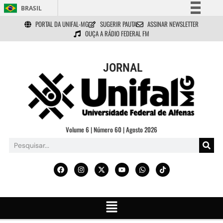
BRASIL
PORTAL DA UNIFAL-MG
SUGERIR PAUTA
ASSINAR NEWSLETTER
Simplifique!
OUÇA A RÁDIO FEDERAL FM
Comunica BR
Participe
JORNAL
Acesso à informação
Legislação
Canais
Volume 6 | Número 60 | Agosto 2026