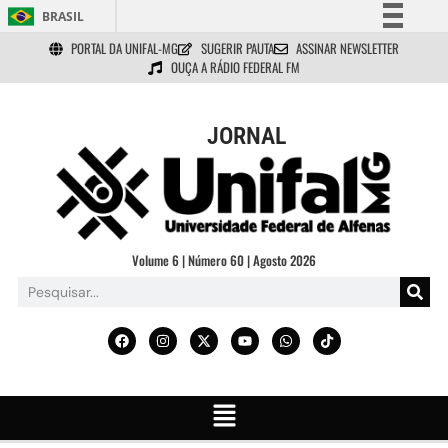
BRASIL
PORTAL DA UNIFAL-MG
SUGERIR PAUTA
ASSINAR NEWSLETTER
Simplifique!
OUÇA A RÁDIO FEDERAL FM
Comunica BR
Participe
JORNAL
Acesso à informação
Legislação
Canais
Volume 6 | Número 60 | Agosto 2026