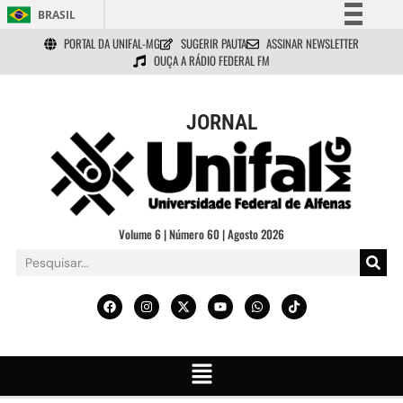
BRASIL
PORTAL DA UNIFAL-MG
SUGERIR PAUTA
ASSINAR NEWSLETTER
Simplifique!
OUÇA A RÁDIO FEDERAL FM
Comunica BR
Participe
JORNAL
Acesso à informação
Legislação
Canais
Volume 6 | Número 60 | Agosto 2026